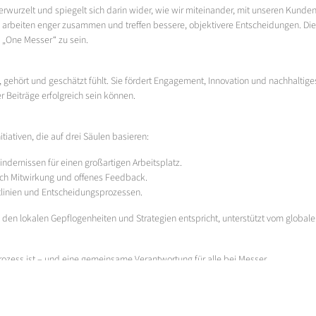
ten verwurzelt und spiegelt sich darin wider, wie wir miteinander, mit unseren 
 arbeiten enger zusammen und treffen bessere, objektivere Entscheidungen. Die
, „One Messer“ zu sein.
en, gehört und geschätzt fühlt. Sie fördert Engagement, Innovation und nachhalti
er Beiträge erfolgreich sein können.
iativen, die auf drei Säulen basieren:
indernissen für einen großartigen Arbeitsplatz.
rch Mitwirkung und offenes Feedback.
tlinien und Entscheidungsprozessen.
 den lokalen Gepflogenheiten und Strategien entspricht, unterstützt vom globa
 Prozess ist – und eine gemeinsame Verantwortung für alle bei Messer.
sind.