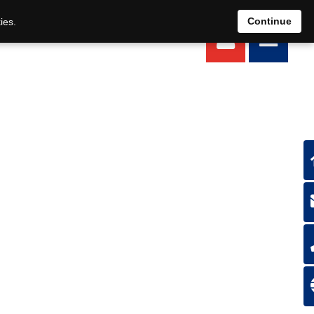
EN
DE
Continue
ies.